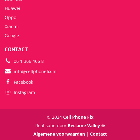
Huawei
Oppo
Xiaomi
Google
CONTACT
06 1 366 466 8
info@cellphonefix.nl
Facebook
Instagram
© 2024
Cell Phone Fix
Realisatie door
Reclame Valley ®
Algemene voorwaarden
|
Contact