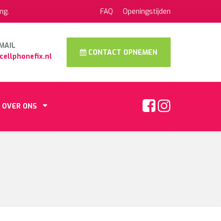
ng.
FAQ
Openingstijden
MAIL
CONTACT OPNEMEN
cellphonefix.nl
OVER ONS