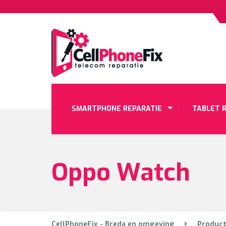
SMARTPHONE REPARATIE
TABLET 
Oppo Watch
CellPhoneFix - Breda en omgeving
Produc