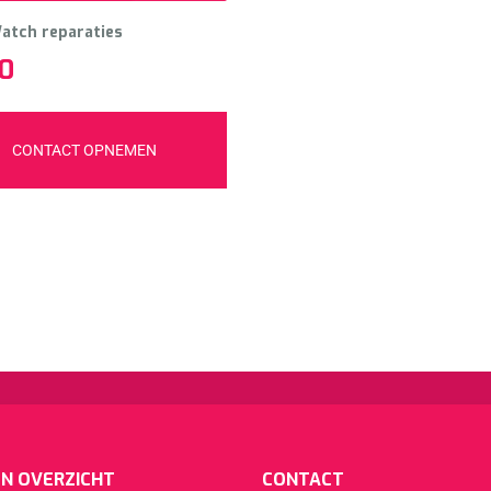
atch reparaties
0
CONTACT OPNEMEN
N OVERZICHT
CONTACT