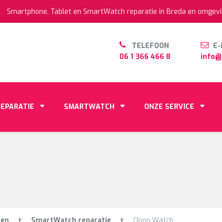
Smartphone, Tablet en SmartWatch reparatie in Breda en omgevi
TELEFOON
E-
06 1 366 466 8
info@
REPARATIE
SMARTWATCH
ONZE SERVICE
ten
SmartWatch reparatie
Oppo Watch