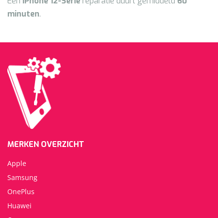
Een
iPhone 12
-Serie
reparatie duurt gemiddeld
60
minuten
.
MERKEN OVERZICHT
Apple
Samsung
OnePlus
Huawei