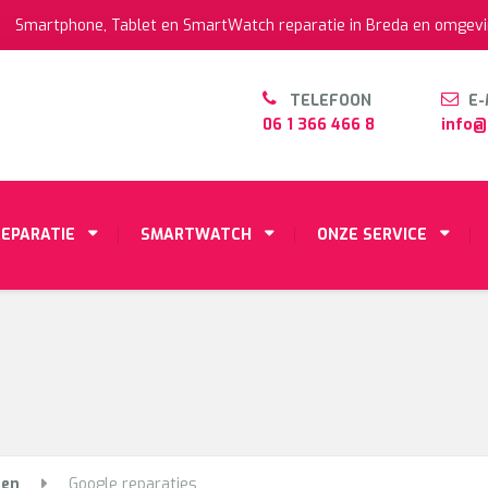
Smartphone, Tablet en SmartWatch reparatie in Breda en omgevi
TELEFOON
E-
06 1 366 466 8
info@
REPARATIE
SMARTWATCH
ONZE SERVICE
ten
Google reparaties