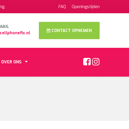
ng.
FAQ
Openingstijden
MAIL
CONTACT OPNEMEN
cellphonefix.nl
OVER ONS