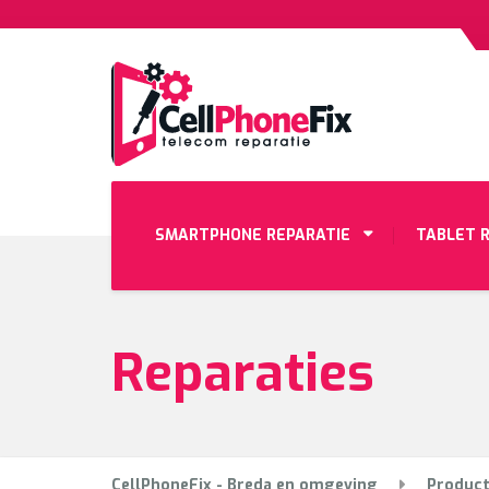
SMARTPHONE REPARATIE
TABLET 
Reparaties
CellPhoneFix - Breda en omgeving
Produc